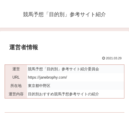
競馬予想「目的別」参考サイト紹介
運営者情報
2021.03.29
運営
競馬予想「目的別」参考サイト紹介委員会
URL
https://janebrophy.com/
所在地
東京都中野区
運営内容
目的別おすすめ競馬予想参考サイトの紹介